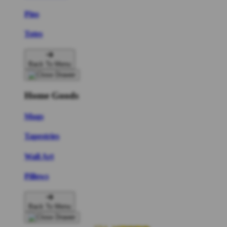
Pins
Totes
Back To Menu
Home Goods
Mugs
Tapestries
Wall Art
Pillows
Back To Menu