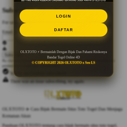
Subscribe to Our Newsletter
LOGIN
For sales, exclusive content, and more!
DAFTAR
Email Address
*
OLXTOTO ⚡ Bermainlah Dengan Bijak Dan Pahami Risikonya
Bandar Togel Online 4D
By clicking Subscribe, you agree to our
Privacy Policy
and to receive our
© COPYRIGHT 2026 OLXTOTO x Seo LS
promotional emails (opt out anytime).
You've successfully subscribed!
There was an issue subscribing, try again.
OLXTOTO ✈️ Cara Bijak Bermain Situs Toto Togel Dan Menjaga
Kemanan Akun
Panduan OLXTOTO tentang cara bijak bermain situs toto togel,