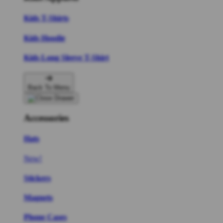
Kids T-Shirts
Kids Hoodie
Kids Long Sleeve T-Shirt
Back To Menu
Accessories
Hats
New!
Stickers
Magnets
Phone Cases