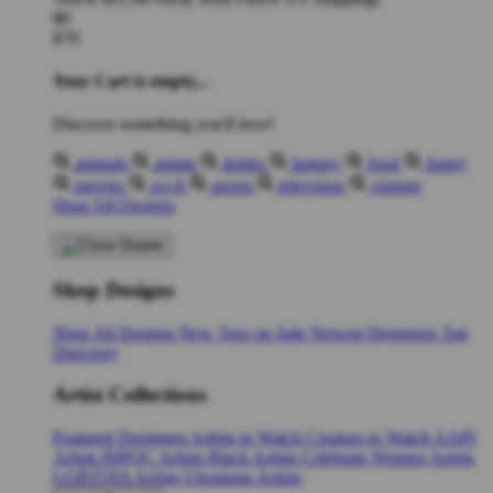
$0
$70
Your Cart is empty...
Discover something you'll love!
animals
anime
drinks
fantasy
food
funny
movies
sci-fi
sports
television
vintage
Shop All Designs
Shop Designs
Shop All Designs
New Tees on Sale
Newest Designers
Tag
Directory
Artist Collections
Featured Designers
Artists to Watch
Creators to Watch
AAPI
Artists
BIPOC Artists
Black Artists
Celebrate Women Artists
LGBTQIA Artists
Ukrainian Artists