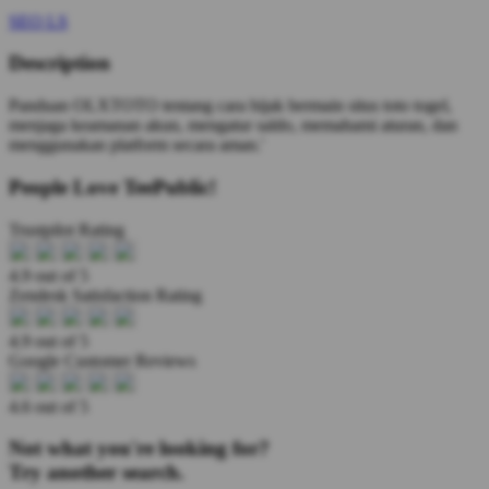
SEO LS
Description
Panduan OLXTOTO tentang cara bijak bermain situs toto togel,
menjaga keamanan akun, mengatur saldo, memahami aturan, dan
menggunakan platform secara aman.'
People Love TeePublic!
Trustpilot Rating
4.9 out of 5
Zendesk Satisfaction Rating
4.9 out of 5
Google Customer Reviews
4.6 out of 5
Not what you're looking for?
Try another search.