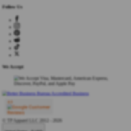
Follow Us
We Accept
© TP Apparel LLC 2012 - 2026