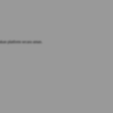
kan platform secara aman.