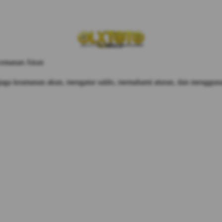
Kemanan Akun
jaga keamanan akun, mengatur saldo, memahami aturan, dan mengguna