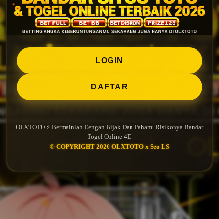
LOGIN
DAFTAR
OLXTOTO ⚡ Bermainlah Dengan Bijak Dan Pahami Risikonya Bandar
Togel Online 4D
© COPYRIGHT 2026 OLXTOTO x Seo LS