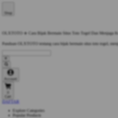
Shop
OLXTOTO ✈️ Cara Bijak Bermain Situs Toto Togel Dan Menjaga 
Panduan OLXTOTO tentang cara bijak bermain situs toto togel, men
Account
0
Cart
DAFTAR
Explore Categories
Popular Products