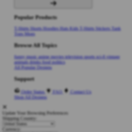
Popular Products
T-Shirts
Shorts
Hoodies
Hats
Kids T-Shirts
Stickers
Tank
Tops
Mugs
Browse All Topics
funny
music
anime
movies
television
sports
sci-fi
vintage
animals
drinks
food
politics
All Popular Designs
Support
Order Status
FAQ
Contact Us
Shop All Designs
Update Your Browsing Preferences
Shipping Country:
Currency: