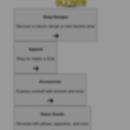
Shop Designs
Discover a classic design or new favorite artist
Apparel
Shop for Adults & Kids
Accessories
Express yourself with stickers and more
Home Goods
Decorate with pillows, tapestries, and more