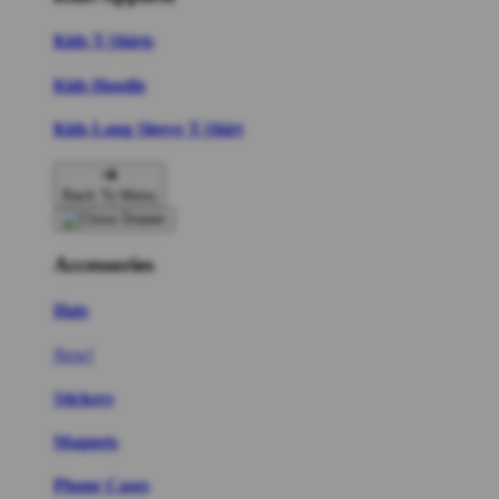
Kids T-Shirts
Kids Hoodie
Kids Long Sleeve T-Shirt
Back To Menu
Accessories
Hats
New!
Stickers
Magnets
Phone Cases