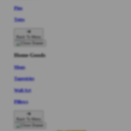
Pins
Totes
Back To Menu
Home Goods
Mugs
Tapestries
Wall Art
Pillows
Back To Menu