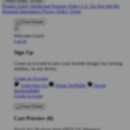
United States - $ USD
Product Safety
Intellectual Property Policy
CA: Do Not Sell My
Personal Information
Privacy Policy
Terms
Welcome Guest!
Log In
Sign Up
Create an account to save your favorite designs for viewing
anytime, on any device.
Create an Account
Artist Sign Up
About TeePublic
Social
Responsibility
Create Account
Cart Preview (0)
You're
$11.00
Away from
FREE US Shipping!