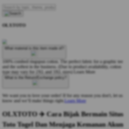
OLXTOTO
What material is this item made of?
100% combed ringspun cotton. The perfect fabric for a graphic tee
and the softest in the business. (Due to product availability, cotton
type may vary for 2XL and 3XL sizes)
Learn More
What is the Return/Exchange policy?
We want you to love your order! If for any reason you don't, let us
know and we’ll make things right.
Learn More
OLXTOTO ✈️ Cara Bijak Bermain Situs
Toto Togel Dan Menjaga Kemanan Akun