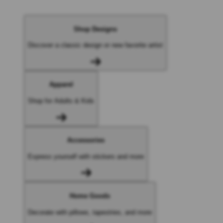
Shop Designs
Discover a classic design or new favorite artist
Apparel
Shop for Adults & Kids
Accessories
Express yourself with stickers and more
Home Goods
Decorate with pillows, tapestries, and more