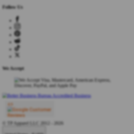
Follow Us
We Accept
© TP Apparel LLC 2012 - 2026