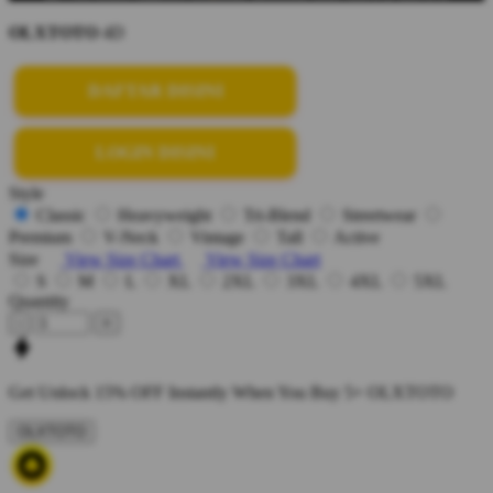
OLXTOTO
4D
DAFTAR DISINI
LOGIN DISINI
Style
Classic
Heavyweight
Tri-Blend
Streetwear
Premium
V-Neck
Vintage
Tall
Active
Size
View Size Chart
View Size Chart
S
M
L
XL
2XL
3XL
4XL
5XL
Quantity
-
+
Get
Unlock 15%
OFF Instantly When You Buy
5+ OLXTOTO
OLXTOTO