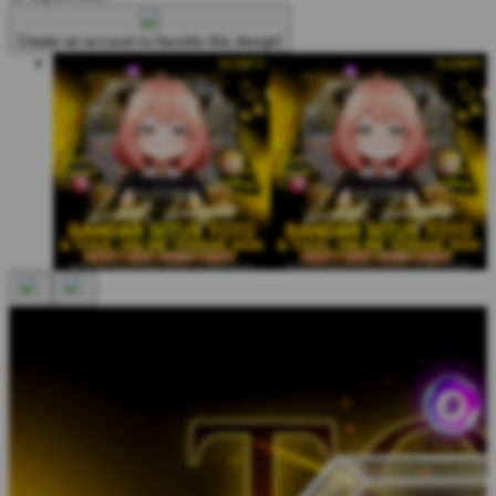
Create an account to favorite this design!