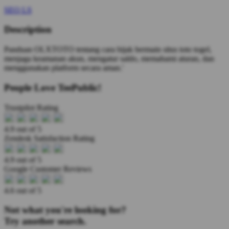
SEO LS
Description
Panduan OLXTOTO tentang cara bijak bermain situs toto togel,
menjaga keamanan akun, mengatur saldo, memahami aturan, dan
menggunakan platform secara aman.'
People Love TeePublic!
Trustpilot Rating
4.9 out of 5
Zendesk Satisfaction Rating
4.9 out of 5
Google Customer Reviews
4.6 out of 5
Not what you're looking for?
Try another search.