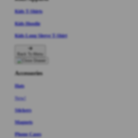
Kids T-Shirts
Kids Hoodie
Kids Long Sleeve T-Shirt
Back To Menu
Accessories
Hats
New!
Stickers
Magnets
Phone Cases