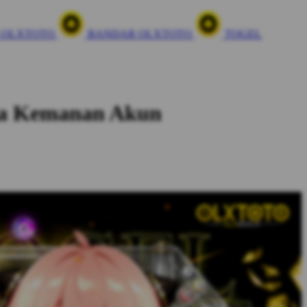
S OLXTOTO
BANDAR OLXTOTO
TOGEL
ga Kemanan Akun