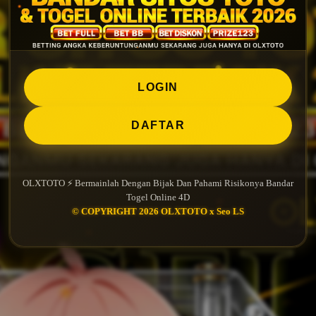
LOGIN
DAFTAR
OLXTOTO ⚡ Bermainlah Dengan Bijak Dan Pahami Risikonya Bandar
Togel Online 4D
© COPYRIGHT 2026 OLXTOTO x Seo LS