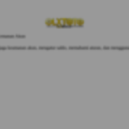
Kemanan Akun
jaga keamanan akun, mengatur saldo, memahami aturan, dan mengguna