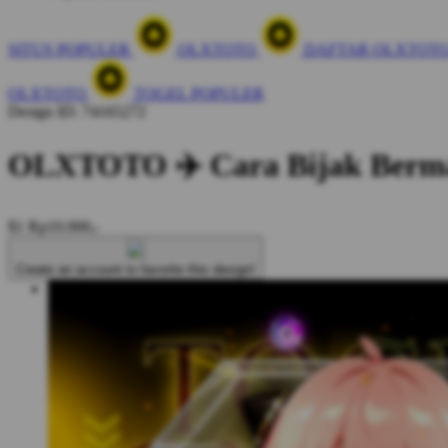
SITUS POPULER
OLXTOTO
DAFTAR OLXTOT
OLXTOTO
TOGEL POPULER
Design ID: 74165272
OLXTOTO ✈️ Cara Bijak Berma
$1
Rp10.000,-
Create an account to favorite this design!