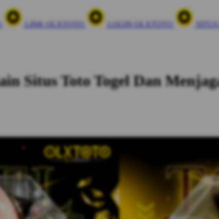
O
LINK OLXTOTO
LOGIN OLXTOTO
SITU
in Situs Toto Togel Dan Menja