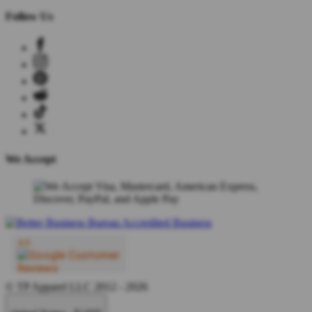
Follow Us
We Accept
© TP Apparel LLC 2012 - 2026