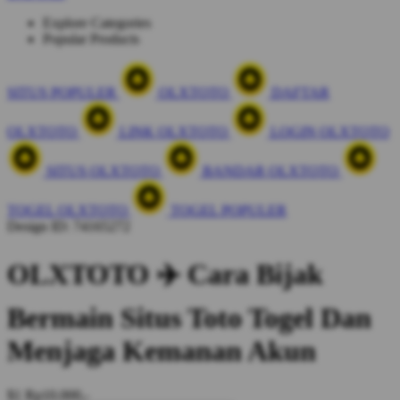
Explore Categories
Popular Products
SITUS POPULER
OLXTOTO
DAFTAR
OLXTOTO
LINK OLXTOTO
LOGIN OLXTOTO
SITUS OLXTOTO
BANDAR OLXTOTO
TOGEL OLXTOTO
TOGEL POPULER
Design ID: 74165272
OLXTOTO ✈️ Cara Bijak
Bermain Situs Toto Togel Dan
Menjaga Kemanan Akun
$1
Rp10.000,-