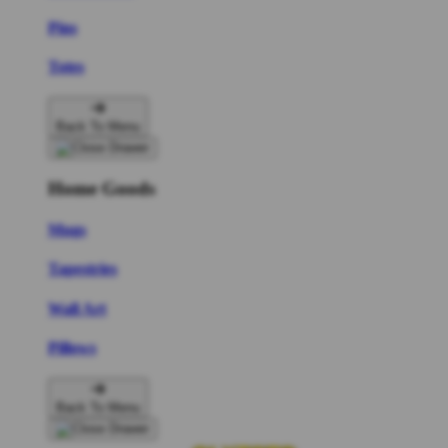
Pins
Totes
Back To Menu
Home Goods
Mugs
Tapestries
Wall Art
Pillows
Back To Menu