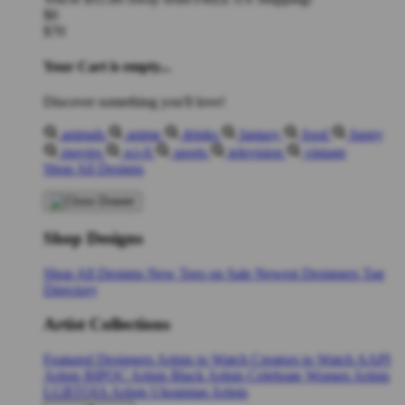
$0
$70
Your Cart is empty...
Discover something you'll love!
animals
anime
drinks
fantasy
food
funny
movies
sci-fi
sports
television
vintage
Shop All Designs
Shop Designs
Shop All Designs
New Tees on Sale
Newest Designers
Tag
Directory
Artist Collections
Featured Designers
Artists to Watch
Creators to Watch
AAPI
Artists
BIPOC Artists
Black Artists
Celebrate Women Artists
LGBTQIA Artists
Ukrainian Artists