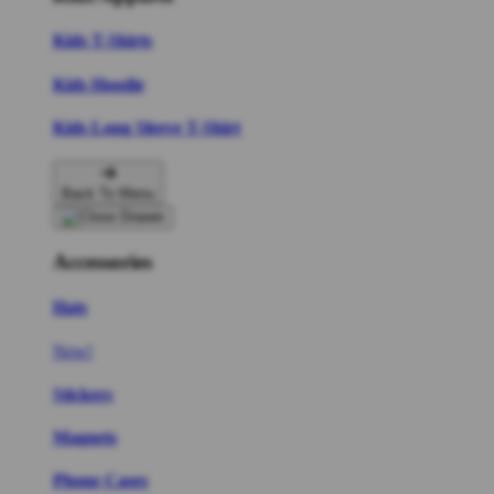
Kids T-Shirts
Kids Hoodie
Kids Long Sleeve T-Shirt
Back To Menu
Accessories
Hats
New!
Stickers
Magnets
Phone Cases