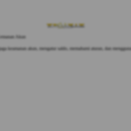
Kemanan Akun
jaga keamanan akun, mengatur saldo, memahami aturan, dan mengguna