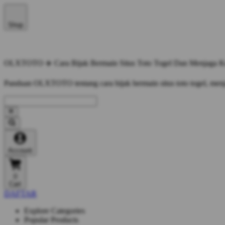
Shop
OLXTOTO ✈️ Cara Bijak Bermain Situs Toto Togel Dan Menjaga 
Panduan OLXTOTO tentang cara bijak bermain situs toto togel, men
Account
0
Cart
DAFTAR
Explore Categories
Popular Products