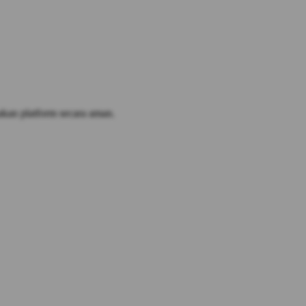
kan platform secara aman.