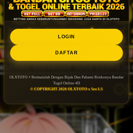
LOGIN
DAFTAR
OLXTOTO ⚡ Bermainlah Dengan Bijak Dan Pahami Risikonya Bandar
Togel Online 4D
© COPYRIGHT 2026 OLXTOTO x Seo LS