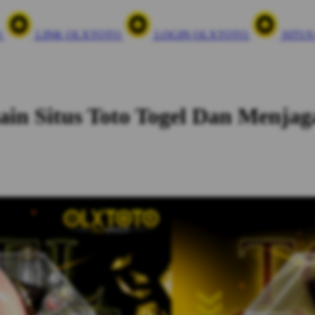
O
LINK OLXTOTO
LOGIN OLXTOTO
SITU
in Situs Toto Togel Dan Menja