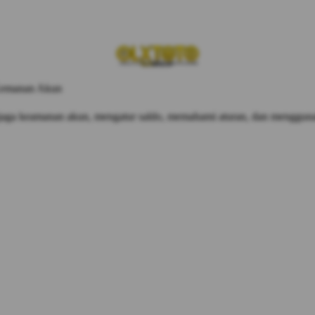
Kemanan Akun
jaga keamanan akun, mengatur saldo, memahami aturan, dan mengguna