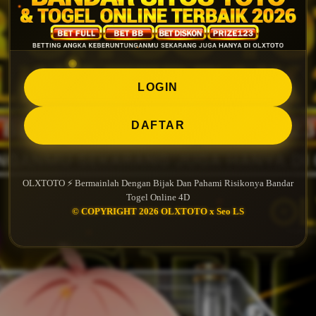
LOGIN
DAFTAR
OLXTOTO ⚡ Bermainlah Dengan Bijak Dan Pahami Risikonya Bandar
Togel Online 4D
© COPYRIGHT 2026 OLXTOTO x Seo LS