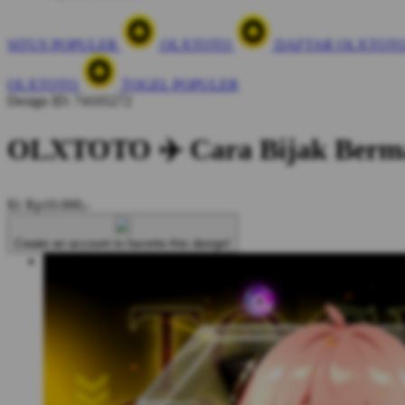
SITUS POPULER
OLXTOTO
DAFTAR OLXTOT
OLXTOTO
TOGEL POPULER
Design ID: 74165272
OLXTOTO ✈️ Cara Bijak Berma
$1
Rp10.000,-
Create an account to favorite this design!