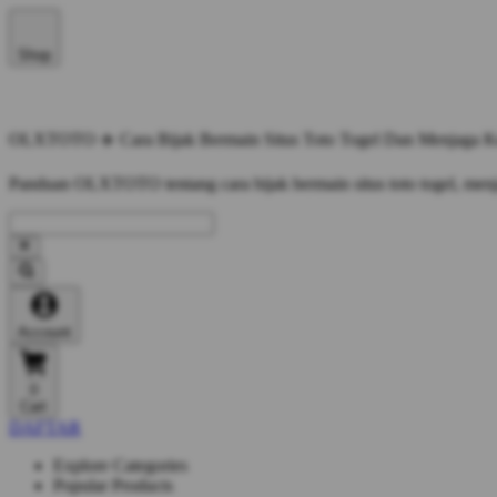
Shop
OLXTOTO ✈️ Cara Bijak Bermain Situs Toto Togel Dan Menjaga 
Panduan OLXTOTO tentang cara bijak bermain situs toto togel, men
Account
0
Cart
DAFTAR
Explore Categories
Popular Products