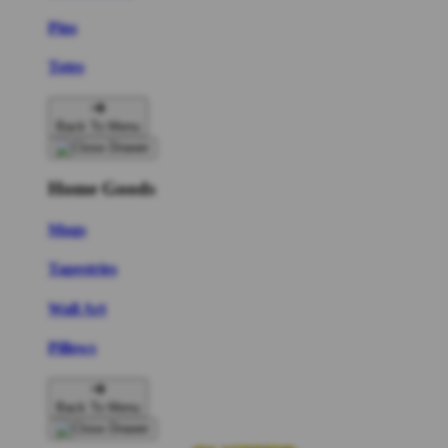
Pins
Totes
Back To Menu
Home Goods
Mugs
Tapestries
Wall Art
Pillows
Back To Menu