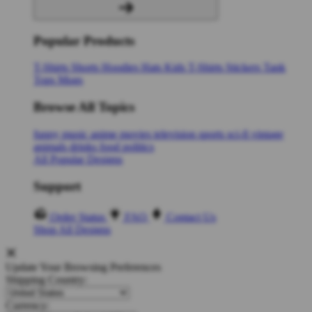
Popular Products
T-Shirts
Shorts
Hoodies
Hats
Kids T-Shirts
Stickers
Tank
Tops
Mugs
Browse All Topics
funny
music
anime
movies
television
sports
sci-fi
vintage
animals
drinks
food
politics
All Popular Designs
Support
Order Status
FAQ
Contact Us
Shop All Designs
Update Your Browsing Preferences
Shipping Country:
Currency: