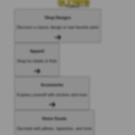
Shop Designs
Discover a classic design or new favorite artist
Apparel
Shop for Adults & Kids
Accessories
Express yourself with stickers and more
Home Goods
Decorate with pillows, tapestries, and more