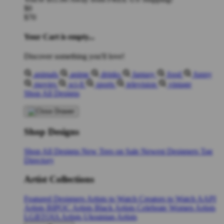
$0
$70
Your Cart is empty...
Discover something you'll love!
animals
anime
drinks
fantasy
food
funny
movies
sci-fi
sports
television
vintage
Shop All Designs
Shop Designs
Shop All Designs
New Tees on Sale
Newest Designers
Tag
Directory
Artist Collections
Featured Designers
Artists to Watch
Creators to Watch
AAPI
Artists
BIPOC Artists
Black Artists
Celebrate Women Artists
LGBTQIA Artists
Ukrainian Artists