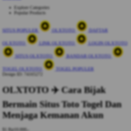
Explore Categories
Popular Products
SITUS POPULER
OLXTOTO
DAFTAR
OLXTOTO
LINK OLXTOTO
LOGIN OLXTOTO
SITUS OLXTOTO
BANDAR OLXTOTO
TOGEL OLXTOTO
TOGEL POPULER
Design ID: 74165272
OLXTOTO ✈️ Cara Bijak
Bermain Situs Toto Togel Dan
Menjaga Kemanan Akun
$1
Rp10.000,-