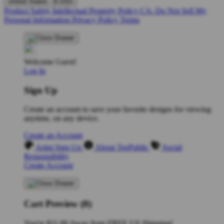
United States - $ USD
Product Safety
Intellectual Property Policy
CA: Do Not Sell My
Personal Information
Privacy Policy
Terms
Welcome Guest!
Log In
Sign Up
Create an account to save your favorite designs for viewing
anytime, on any device.
Create an Account
Artist Sign Up
About TeePublic
Social
Responsibility
Create Account
Cart Preview (0)
You're
$11.00
Away from
FREE US Shipping!