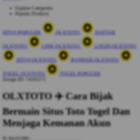
Explore Categories
Popular Products
SITUS POPULER
OLXTOTO
DAFTAR
OLXTOTO
LINK OLXTOTO
LOGIN OLXTOTO
SITUS OLXTOTO
BANDAR OLXTOTO
TOGEL OLXTOTO
TOGEL POPULER
Design ID: 74165272
OLXTOTO ✈️ Cara Bijak
Bermain Situs Toto Togel Dan
Menjaga Kemanan Akun
$1
Rp10.000,-