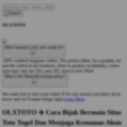
OLXTOTO
What material is this item made of?
100% combed ringspun cotton. The perfect fabric for a graphic tee
and the softest in the business. (Due to product availability, cotton
type may vary for 2XL and 3XL sizes)
Learn More
What is the Return/Exchange policy?
We want you to love your order! If for any reason you don't, let us
know and we’ll make things right.
Learn More
OLXTOTO ✈️ Cara Bijak Bermain Situs
Toto Togel Dan Menjaga Kemanan Akun