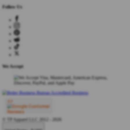
Follow Us
We Accept
© TP Apparel LLC 2012 - 2026