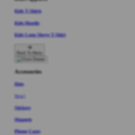
Kids T-Shirts
Kids Hoodie
Kids Long Sleeve T-Shirt
Back To Menu
Accessories
Hats
New!
Stickers
Magnets
Phone Cases