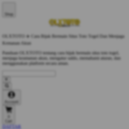
Shop
OLXTOTO ✈️ Cara Bijak Bermain Situs Toto Togel Dan Menjaga
Kemanan Akun
Panduan OLXTOTO tentang cara bijak bermain situs toto togel,
menjaga keamanan akun, mengatur saldo, memahami aturan, dan
menggunakan platform secara aman.
Account
0
Cart
DAFTAR