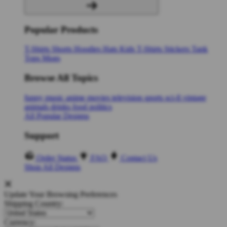
Popular Products
T-Shirts
Shorts
Hoodies
Hats
Kids T-Shirts
Stickers
Tank
Tops
Mugs
Browse All Topics
funny
music
anime
movies
television
sports
sci-fi
vintage
animals
drinks
food
politics
All Popular Designs
Support
Order Status
FAQ
Contact Us
Shop All Designs
Update Your Browsing Preferences
Shipping Country:
Currency: