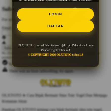
Subscribe to Our Newsletter
LOGIN
For sales, exclusive content, and more!
DAFTAR
Email Address
*
OLXTOTO ⚡ Bermainlah Dengan Bijak Dan Pahami Risikonya
Bandar Togel Online 4D
By clicking Subscribe, you agree to our
Privacy Policy
and to receive our
© COPYRIGHT 2026 OLXTOTO x Seo LS
promotional emails (opt out anytime).
You've successfully subscribed!
There was an issue subscribing, try again.
OLXTOTO ✈️ Cara Bijak Bermain Situs Toto Togel Dan Menjaga
Kemanan Akun
Panduan OLXTOTO tentang cara bijak bermain situs toto togel,