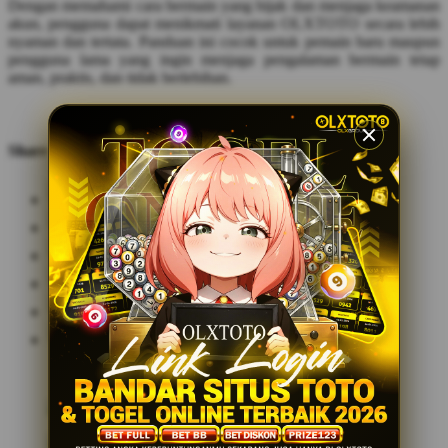
Dengan memahami cara bermain yang bijak dan menjaga keamanan
akun, pengguna dapat menikmati layanan OLXTOTO secara lebih
nyaman dan tertata. Panduan ini cocok untuk pemain baru maupun
pengguna lama yang ingin menjaga pengalaman bermain tetap
aman, praktis, dan tidak berlebihan.
Share this design: