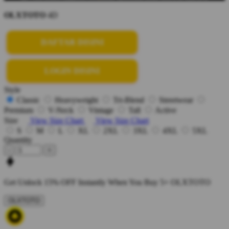
OLXTOTO
4D
DAFTAR DISINI
LOGIN DISINI
Style
Classic
Heavyweight
Tri-Blend
Streetwear
Premium
V-Neck
Vintage
Tall
Active
Size
View Size Chart
View Size Chart
S
M
L
XL
2XL
3XL
4XL
5XL
Quantity
-
+
Get
Unlock 15%
OFF Instantly When You Buy
5+ OLXTOTO
OLXTOTO