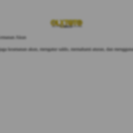
Kemanan Akun
jaga keamanan akun, mengatur saldo, memahami aturan, dan mengguna