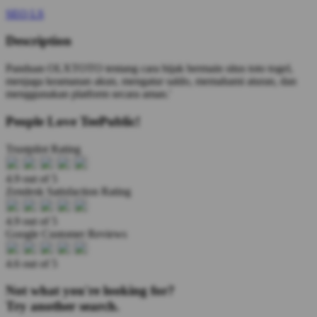
SEO LS
Description
Panduan OLXTOTO tentang cara bijak bermain situs toto togel,
menjaga keamanan akun, mengatur saldo, memahami aturan, dan
menggunakan platform secara aman.'
People Love TeePublic!
Trustpilot Rating
4.9 out of 5
Zendesk Satisfaction Rating
4.9 out of 5
Google Customer Reviews
4.6 out of 5
Not what you're looking for?
Try another search.