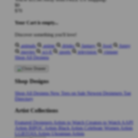
$0
$70
Your Cart is empty...
Discover something you'll love!
animals
anime
drinks
fantasy
food
funny
movies
sci-fi
sports
television
vintage
Shop All Designs
Shop Designs
Shop All Designs
New Tees on Sale
Newest Designers
Tag
Directory
Artist Collections
Featured Designers
Artists to Watch
Creators to Watch
AAPI
Artists
BIPOC Artists
Black Artists
Celebrate Women Artists
LGBTQIA Artists
Ukrainian Artists