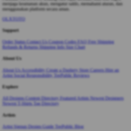
menjaga keamanan akun, mengatur saldo, memahami aturan, dan
menggunakan platform secara aman.
OLXTOTO
Support
Order Status
Contact Us
Coupon Codes
FAQ
Free Shipping
Refunds & Returns
Shipping Info
Size Chart
About Us
About Us
Accessibility
Create a Dashery Store
Careers
Hire an
Artist
Social Responsibility
TeePublic Reviews
Explore
All Designs
Content Directory
Featured Artists
Newest Designers
Newest T-Shirts
Tag Directory
Artists
Artist Signup
Design Guide
TeePublic Blog