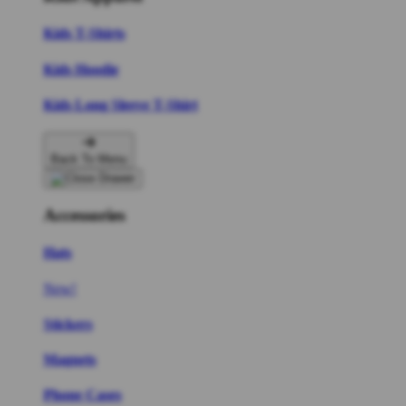
Kids T-Shirts
Kids Hoodie
Kids Long Sleeve T-Shirt
Back To Menu
Accessories
Hats
New!
Stickers
Magnets
Phone Cases