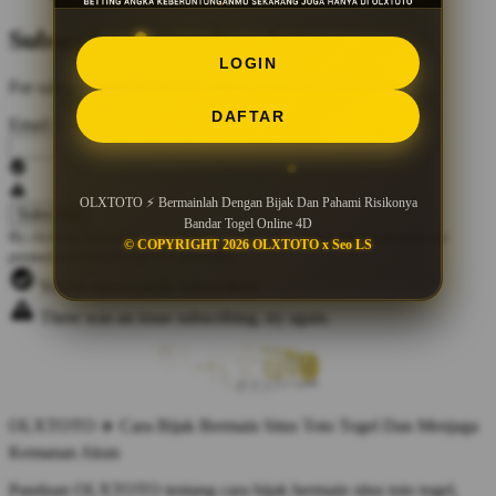
Subscribe to Our Newsletter
LOGIN
For sales, exclusive content, and more!
DAFTAR
Email Address
*
OLXTOTO ⚡ Bermainlah Dengan Bijak Dan Pahami Risikonya
Bandar Togel Online 4D
By clicking Subscribe, you agree to our
Privacy Policy
and to receive our
© COPYRIGHT 2026 OLXTOTO x Seo LS
promotional emails (opt out anytime).
You've successfully subscribed!
There was an issue subscribing, try again.
OLXTOTO ✈️ Cara Bijak Bermain Situs Toto Togel Dan Menjaga
Kemanan Akun
Panduan OLXTOTO tentang cara bijak bermain situs toto togel,