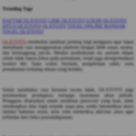
Trending Tags
DAFTAR OLXTOTO
LINK OLXTOTO
LOGIN OLXTOTO
SITUS OLXTOTO
OLXTOTO
TOGEL ONLINE
BANDAR
TOGEL OLXTOTO
OLXTOTO
membahas panduan penting bagi pengguna agar dapat
memahami cara menggunakan platform dengan lebih aman, teratur,
dan bertanggung jawab. Melalui pembahasan ini, pemain diajak
untuk tidak hanya fokus pada permainan, tetapi juga memperhatikan
kontrol diri, batas waktu bermain, pengelolaan saldo, serta
pemahaman terhadap aturan yang berlaku.
Selain membahas cara bermain secara bijak, OLXTOTO juga
menekankan pentingnya menjaga keamanan akun pribadi.
Pengguna disarankan untuk membuat password yang kuat, tidak
membagikan data login kepada siapa pun, selalu memastikan akses
melalui halaman resmi, serta rutin memeriksa aktivitas akun agar
terhindar dari risiko penyalahgunaan.