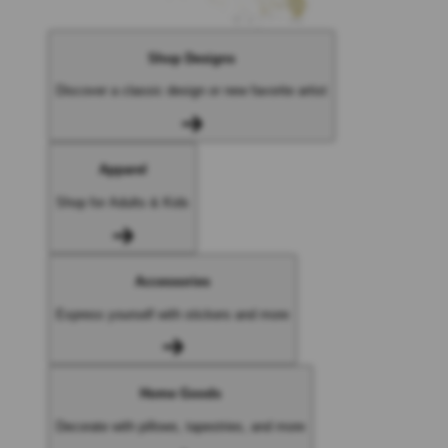
Shop Designs
Discover a classic design or new favorite artist
Apparel
Shop for Adults & Kids
Accessories
Express yourself with stickers and more
Home Goods
Decorate with pillows, tapestries, and more