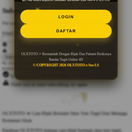
Subscribe to Our Newsletter
LOGIN
For sales, exclusive content, and more!
DAFTAR
Email Address
*
OLXTOTO ⚡ Bermainlah Dengan Bijak Dan Pahami Risikonya
Bandar Togel Online 4D
By clicking Subscribe, you agree to our
Privacy Policy
and to receive our
© COPYRIGHT 2026 OLXTOTO x Seo LS
promotional emails (opt out anytime).
You've successfully subscribed!
There was an issue subscribing, try again.
OLXTOTO ✈️ Cara Bijak Bermain Situs Toto Togel Dan Menjaga
Kemanan Akun
Panduan OLXTOTO tentang cara bijak bermain situs toto togel,