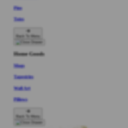
Pins
Totes
Back To Menu
Home Goods
Mugs
Tapestries
Wall Art
Pillows
Back To Menu