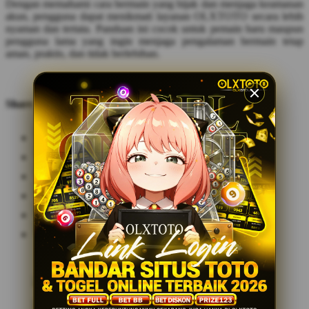
Dengan memahami cara bermain yang bijak dan menjaga keamanan
akun, pengguna dapat menikmati layanan OLXTOTO secara lebih
nyaman dan tertata. Panduan ini cocok untuk pemain baru maupun
pengguna lama yang ingin menjaga pengalaman bermain tetap
aman, praktis, dan tidak berlebihan.
Share this design: