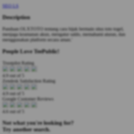
SEO LS
Description
Panduan OLXTOTO tentang cara bijak bermain situs toto togel,
menjaga keamanan akun, mengatur saldo, memahami aturan, dan
menggunakan platform secara aman.'
People Love TeePublic!
Trustpilot Rating
4.9 out of 5
Zendesk Satisfaction Rating
4.9 out of 5
Google Customer Reviews
4.6 out of 5
Not what you're looking for?
Try another search.