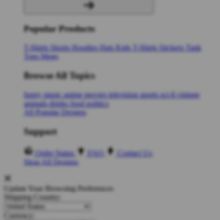
Popular Products
T-Shirts
Shorts
Hoodies
Hats
Kids T-Shirts
Stickers
Tank
Tops
Mugs
Browse All Topics
funny
music
anime
movies
television
sports
sci-fi
vintage
animals
drinks
food
politics
All Popular Designs
Support
Order Status
FAQ
Contact Us
Shop All Designs
Update Your Browsing Preferences
Shipping Country:
Currency: