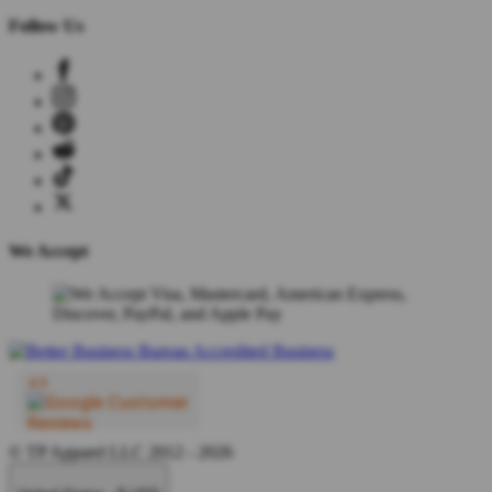
Follow Us
We Accept
© TP Apparel LLC 2012 - 2026