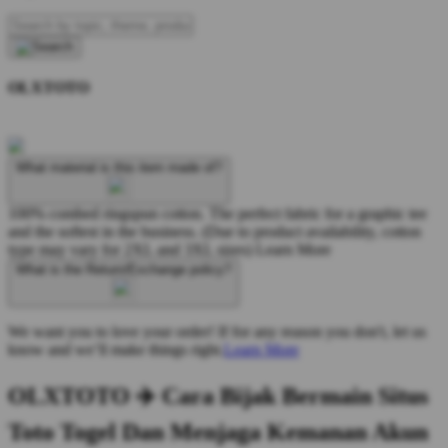
OLXTOTO
What material is this item made of?
100% combed ringspun cotton. The perfect fabric for a graphic tee
and the softest in the business. (Due to product availability, cotton
type may vary for 2XL and 3XL sizes)
Learn More
What is the Return/Exchange policy?
We want you to love your order! If for any reason you don't, let us
know and we’ll make things right.
Learn More
OLXTOTO ✈️ Cara Bijak Bermain Situs
Toto Togel Dan Menjaga Kemanan Akun