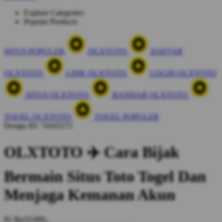
Explore Categories
Popular Products
SITUS POPULER
OLXTOTO
DAFTAR
OLXTOTO
LINK OLXTOTO
LOGIN OLXTOTO
SITUS OLXTOTO
BANDAR OLXTOTO
TOGEL OLXTOTO
TOGEL POPULER
Design ID: 74165272
OLXTOTO ✈️ Cara Bijak
Bermain Situs Toto Togel Dan
Menjaga Kemanan Akun
$1
Rp10.000,-