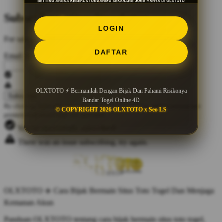
Subscribe to Our Newsletter
LOGIN
For sales, exclusive content, and more!
DAFTAR
Email Address
*
OLXTOTO ⚡ Bermainlah Dengan Bijak Dan Pahami Risikonya
Bandar Togel Online 4D
By clicking Subscribe, you agree to our
Privacy Policy
and to receive our
© COPYRIGHT 2026 OLXTOTO x Seo LS
promotional emails (opt out anytime).
You've successfully subscribed!
There was an issue subscribing, try again.
OLXTOTO ✈️ Cara Bijak Bermain Situs Toto Togel Dan Menjaga
Kemanan Akun
Panduan OLXTOTO tentang cara bijak bermain situs toto togel,