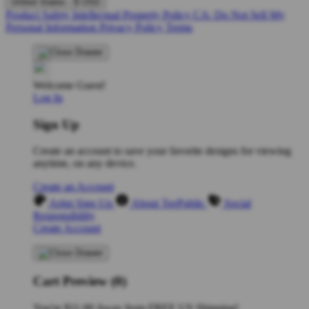
United States - $ USD
Product Safety
Intellectual Property Policy
CA: Do Not Sell My
Personal Information
Privacy Policy
Terms
Welcome Guest!
Log In
Sign Up
Create an account to save your favorite designs for viewing
anytime, on any device.
Create an Account
Artist Sign Up
About TeePublic
Social
Responsibility
Create Account
Cart Preview (0)
You're
$11.00
Away from
FREE US Shipping!