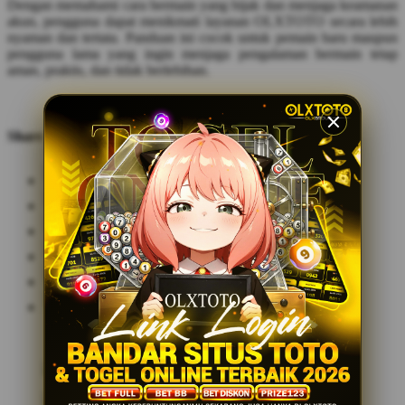
Dengan memahami cara bermain yang bijak dan menjaga keamanan
akun, pengguna dapat menikmati layanan OLXTOTO secara lebih
nyaman dan tertata. Panduan ini cocok untuk pemain baru maupun
pengguna lama yang ingin menjaga pengalaman bermain tetap
aman, praktis, dan tidak berlebihan.
Share this design: