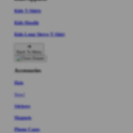
Kids T-Shirts
Kids Hoodie
Kids Long Sleeve T-Shirt
Back To Menu
Accessories
Hats
New!
Stickers
Magnets
Phone Cases