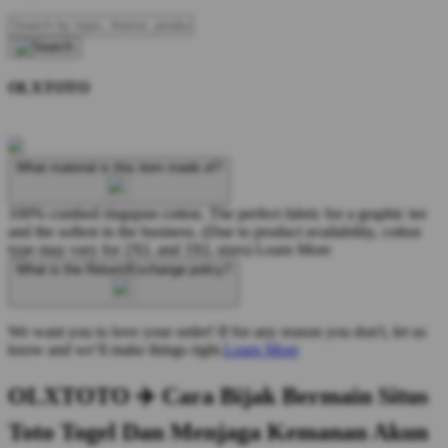
OLXTOTO
What material is this item made of?
100% combed ringspun cotton. The perfect fabric for a graphic tee
and the softest in the business. (Due to product availability, cotton
type may vary for 2XL and 3XL sizes)
Learn More
What is the Return/Exchange policy?
We want you to love your order! If for any reason you don't, let us
know and we’ll make things right.
Learn More
OLXTOTO ✈️ Cara Bijak Bermain Situs
Toto Togel Dan Menjaga Kemanan Akun