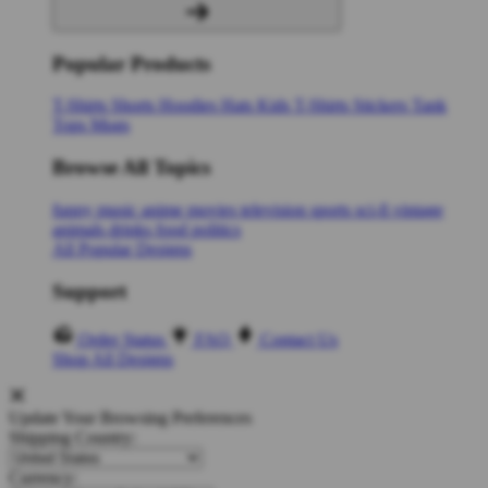
Popular Products
T-Shirts
Shorts
Hoodies
Hats
Kids T-Shirts
Stickers
Tank
Tops
Mugs
Browse All Topics
funny
music
anime
movies
television
sports
sci-fi
vintage
animals
drinks
food
politics
All Popular Designs
Support
Order Status
FAQ
Contact Us
Shop All Designs
Update Your Browsing Preferences
Shipping Country:
Currency: