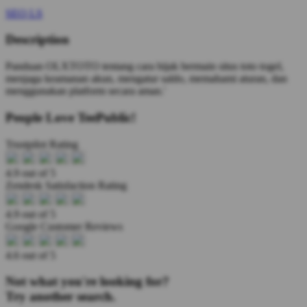
SEO LS
Description
Panduan OLXTOTO tentang cara bijak bermain situs toto togel,
menjaga keamanan akun, mengatur saldo, memahami aturan, dan
menggunakan platform secara aman.'
People Love TeePublic!
Trustpilot Rating
4.9 out of 5
Zendesk Satisfaction Rating
4.9 out of 5
Google Customer Reviews
4.6 out of 5
Not what you're looking for?
Try another search.