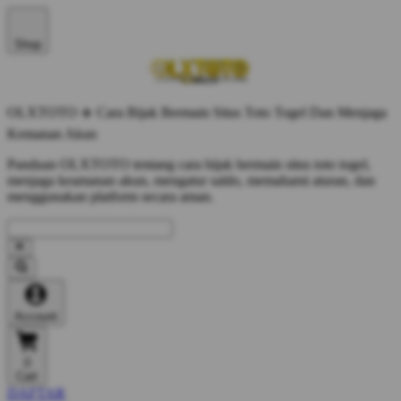
Shop
OLXTOTO ✈️ Cara Bijak Bermain Situs Toto Togel Dan Menjaga
Kemanan Akun
Panduan OLXTOTO tentang cara bijak bermain situs toto togel,
menjaga keamanan akun, mengatur saldo, memahami aturan, dan
menggunakan platform secara aman.
Account
0
Cart
DAFTAR