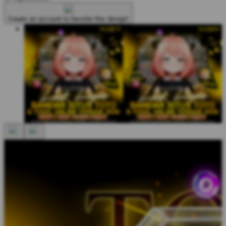
Create an account to favorite this design!