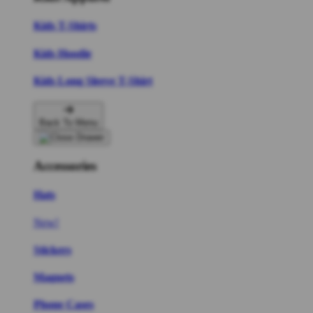
Kids T-Shirts
Kids Hoodie
Kids Long Sleeve T-Shirt
Back To Menu
Accessories
Hats
New!
Stickers
Magnets
Phone Cases