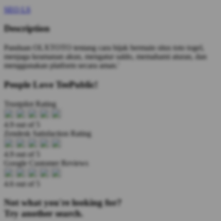
SEO LS
Description
Panduan OLXTOTO tentang cara bijak bermain situs toto togel,
menjaga keamanan akun, mengatur saldo, memahami aturan, dan
menggunakan platform secara aman.'
People Love TeePublic!
Trustpilot Rating
4.9 out of 5
Zendesk Satisfaction Rating
4.9 out of 5
Google Customer Reviews
4.6 out of 5
Not what you're looking for?
Try another search.