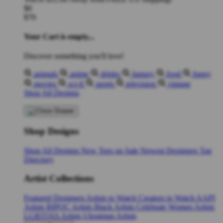
$0
$70
Your Cart is empty...
Discover something you'll love!
animals
anime
drinks
fantasy
food
funny
movies
sci-fi
sports
television
vintage
Shop All Designs
Shop Designs
Shop All Designs
New Tees on Sale
Newest Designers
Tag
Directory
Artist Collections
Featured Designers
Artists to Watch
Creators to Watch
AAPI
Artists
BIPOC Artists
Black Artists
Celebrate Women Artists
LGBTQIA Artists
Ukrainian Artists