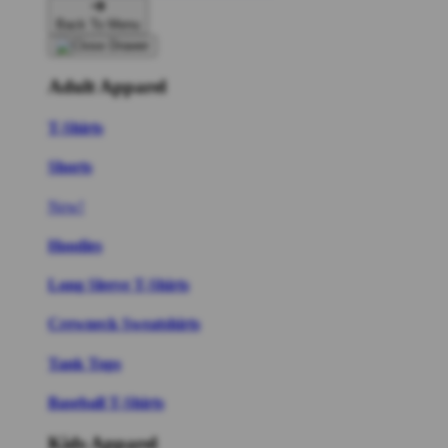
Back To Menu
Adult Apparel
T-Shirts
Shorts
New!
Hoodies
Long Sleeve T-Shirts
Crewneck Sweatshirts
Tank Tops
Baseball T-Shirts
Kids Apparel