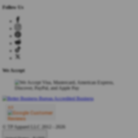
Follow Us
We Accept
© TP Apparel LLC 2012 - 2026