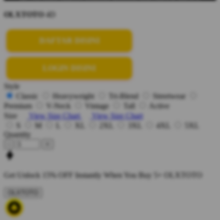
OLXTOTO
4D
DAFTAR DISINI
LOGIN DISINI
Style
Classic
Heavyweight
Tri-Blend
Streetwear
Premium
V-Neck
Vintage
Tall
Active
Size
View Size Chart
View Size Chart
S
M
L
XL
2XL
3XL
4XL
5XL
Quantity
-
+
Get
Unlock 15%
OFF Instantly When You Buy
5+ OLXTOTO
OLXTOTO