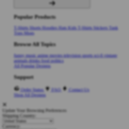
Popular Products
T-Shirts
Shorts
Hoodies
Hats
Kids T-Shirts
Stickers
Tank
Tops
Mugs
Browse All Topics
funny
music
anime
movies
television
sports
sci-fi
vintage
animals
drinks
food
politics
All Popular Designs
Support
Order Status
FAQ
Contact Us
Shop All Designs
Update Your Browsing Preferences
Shipping Country:
Currency: