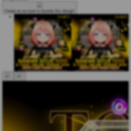
Create an account to favorite this design!