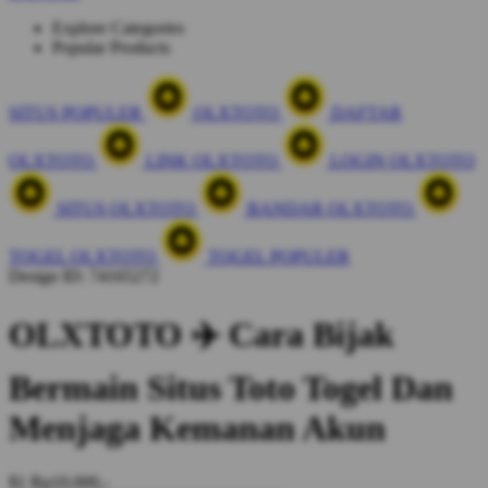
Explore Categories
Popular Products
SITUS POPULER
OLXTOTO
DAFTAR
OLXTOTO
LINK OLXTOTO
LOGIN OLXTOTO
SITUS OLXTOTO
BANDAR OLXTOTO
TOGEL OLXTOTO
TOGEL POPULER
Design ID: 74165272
OLXTOTO ✈️ Cara Bijak
Bermain Situs Toto Togel Dan
Menjaga Kemanan Akun
$1
Rp10.000,-