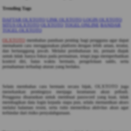
Trending Tags
DAFTAR OLXTOTO
LINK OLXTOTO
LOGIN OLXTOTO
SITUS OLXTOTO
OLXTOTO
TOGEL ONLINE
BANDAR
TOGEL OLXTOTO
OLXTOTO
membahas panduan penting bagi pengguna agar dapat
memahami cara menggunakan platform dengan lebih aman, teratur,
dan bertanggung jawab. Melalui pembahasan ini, pemain diajak
untuk tidak hanya fokus pada permainan, tetapi juga memperhatikan
kontrol diri, batas waktu bermain, pengelolaan saldo, serta
pemahaman terhadap aturan yang berlaku.
Selain membahas cara bermain secara bijak, OLXTOTO juga
menekankan pentingnya menjaga keamanan akun pribadi.
Pengguna disarankan untuk membuat password yang kuat, tidak
membagikan data login kepada siapa pun, selalu memastikan akses
melalui halaman resmi, serta rutin memeriksa aktivitas akun agar
terhindar dari risiko penyalahgunaan.