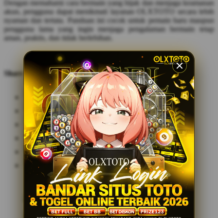
Dengan memahami cara bermain yang bijak dan menjaga keamanan
akun, pengguna dapat menikmati layanan OLXTOTO secara lebih
nyaman dan tertata. Panduan ini cocok untuk pemain baru maupun
pengguna lama yang ingin menjaga pengalaman bermain tetap
aman, praktis, dan tidak berlebihan.
Share this design: