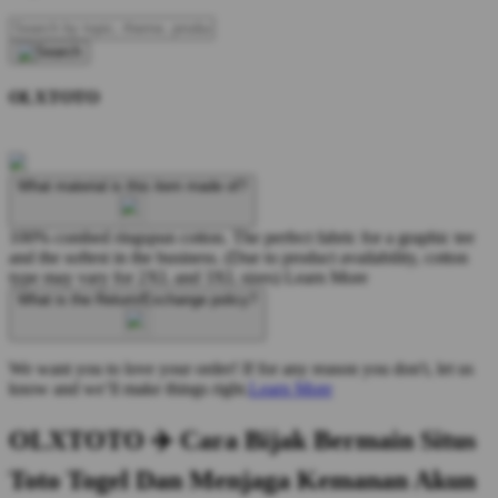
OLXTOTO
What material is this item made of?
100% combed ringspun cotton. The perfect fabric for a graphic tee
and the softest in the business. (Due to product availability, cotton
type may vary for 2XL and 3XL sizes)
Learn More
What is the Return/Exchange policy?
We want you to love your order! If for any reason you don't, let us
know and we’ll make things right.
Learn More
OLXTOTO ✈️ Cara Bijak Bermain Situs
Toto Togel Dan Menjaga Kemanan Akun