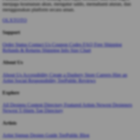
menjaga keamanan akun, mengatur saldo, memahami aturan, dan
menggunakan platform secara aman.
OLXTOTO
Support
Order Status
Contact Us
Coupon Codes
FAQ
Free Shipping
Refunds & Returns
Shipping Info
Size Chart
About Us
About Us
Accessibility
Create a Dashery Store
Careers
Hire an
Artist
Social Responsibility
TeePublic Reviews
Explore
All Designs
Content Directory
Featured Artists
Newest Designers
Newest T-Shirts
Tag Directory
Artists
Artist Signup
Design Guide
TeePublic Blog