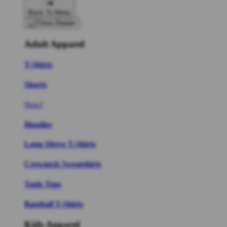
Back To Menu
Adult Apparel
T-Shirts
Shorts
New!
Hoodies
Long Sleeve T-Shirts
Crewneck Sweatshirts
Tank Tops
Baseball T-Shirts
Kids Apparel