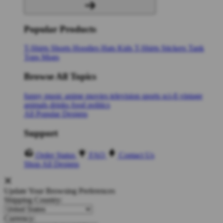
Popular Products
T-Shirts
Shorts
Hoodies
Hats
Kids T-Shirts
Stickers
Tank
Tops
Mugs
Browse All Topics
funny
music
anime
movies
television
sports
sci-fi
vintage
animals
drinks
food
politics
All Popular Designs
Support
Order Status
FAQ
Contact Us
Shop All Designs
Update Your Browsing Preferences
Shipping Country:
Currency: