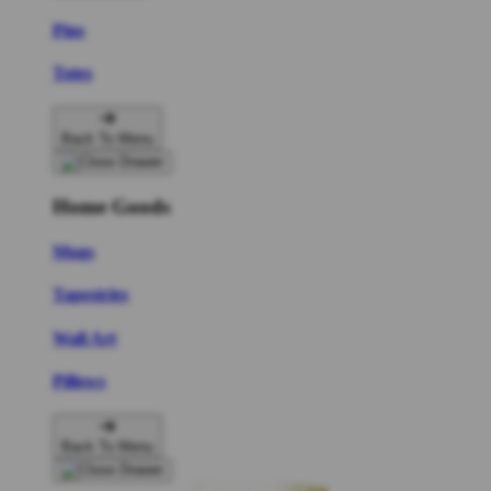
Pins
Totes
Back To Menu
Home Goods
Mugs
Tapestries
Wall Art
Pillows
Back To Menu