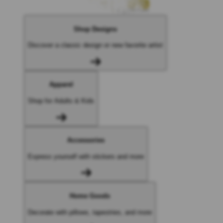
Shop Designs
Discover a classic design or new favorite artist
Apparel
Shop for Adults & Kids
Accessories
Express yourself with stickers and more
Home Goods
Decorate with pillows, tapestries, and more