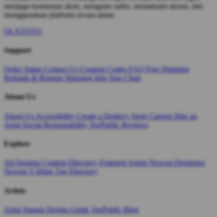
menjaga keamanan akun, mengatur saldo, memahami aturan, dan
menggunakan platform secara aman.
OLXTOTO
Support
Order Status
Contact Us
Coupon Codes
FAQ
Free Shipping
Refunds & Returns
Shipping Info
Size Chart
About Us
About Us
Accessibility
Create a Dashery Store
Careers
Hire an
Artist
Social Responsibility
TeePublic Reviews
Explore
All Designs
Content Directory
Featured Artists
Newest Designers
Newest T-Shirts
Tag Directory
Artists
Artist Signup
Design Guide
TeePublic Blog