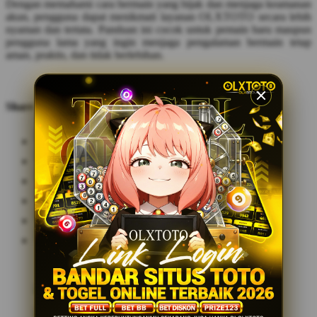
Dengan memahami cara bermain yang bijak dan menjaga keamanan
akun, pengguna dapat menikmati layanan OLXTOTO secara lebih
nyaman dan tertata. Panduan ini cocok untuk pemain baru maupun
pengguna lama yang ingin menjaga pengalaman bermain tetap
aman, praktis, dan tidak berlebihan.
Share this design: