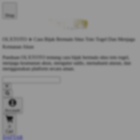
Shop
OLXTOTO ✈️ Cara Bijak Bermain Situs Toto Togel Dan Menjaga
Kemanan Akun
Panduan OLXTOTO tentang cara bijak bermain situs toto togel,
menjaga keamanan akun, mengatur saldo, memahami aturan, dan
menggunakan platform secara aman.
Account
0
Cart
DAFTAR