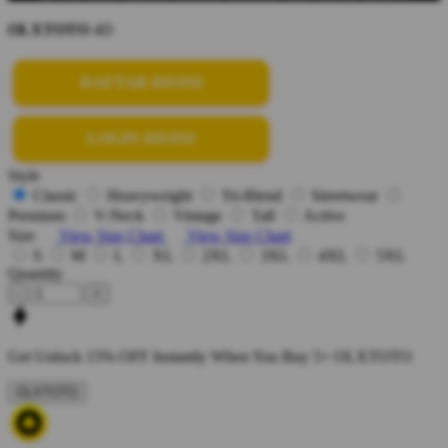
OLXTOTO
4D
DAFTAR DISINI
LOGIN DISINI
Style
Classic
Heavyweight
Tri-Blend
Streetwear
Premium
V-Neck
Vintage
Tall
Active
Size
View Size Chart
View Size Chart
S
M
L
XL
2XL
3XL
4XL
5XL
Quantity
-
+
Get
Unlock 15%
OFF Instantly When You Buy
5+ OLXTOTO
OLXTOTO