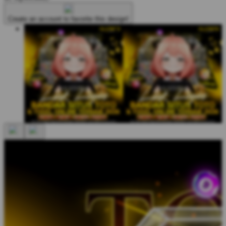
Create an account to favorite this design!