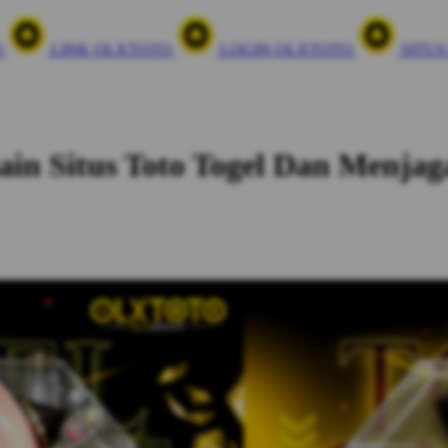
O
LINK OLXTOTO
LOGIN OLXTOTO
SITU
in Situs Toto Togel Dan Menja