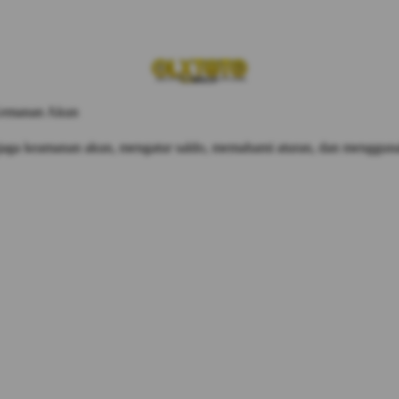
Kemanan Akun
jaga keamanan akun, mengatur saldo, memahami aturan, dan mengguna