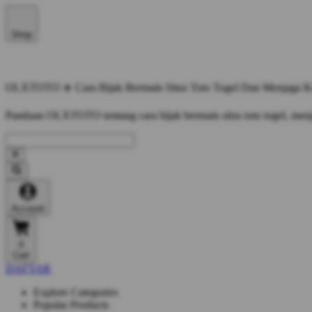
Shop
OLXTOTO ✈️ Cara Bijak Bermain Situs Toto Togel Dan Menjaga 
Panduan OLXTOTO tentang cara bijak bermain situs toto togel, men
Account
0
Cart
DAFTAR
Explore Categories
Popular Products