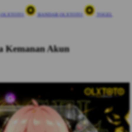
S OLXTOTO
BANDAR OLXTOTO
TOGEL
ga Kemanan Akun