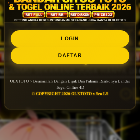
LOGIN
DAFTAR
OLXTOTO ⚡ Bermainlah Dengan Bijak Dan Pahami Risikonya Bandar
Togel Online 4D
© COPYRIGHT 2026 OLXTOTO x Seo LS