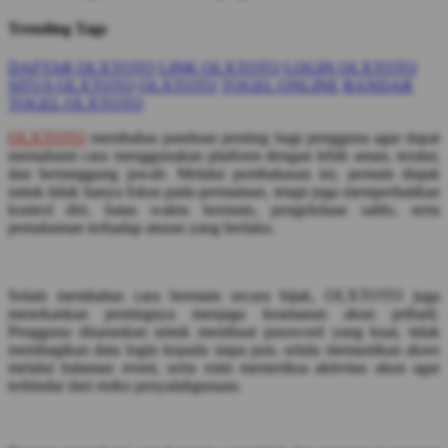
Trending Tags
DAFTAR OLXTOTO
LINK OLXTOTO
LOGIN OLXTOTO
SITUS OLXTOTO
OLXTOTO
TOGEL ONLINE
BANDAR
TOGEL OLXTOTO
OLXTOTO
membahas panduan penting bagi pengguna agar dapat
memahami cara menggunakan platform dengan lebih aman, teratur,
dan bertanggung jawab. Melalui pembahasan ini, pemain diajak
untuk tidak hanya fokus pada permainan, tetapi juga memperhatikan
kontrol diri, batas waktu bermain, pengelolaan saldo, serta
pemahaman terhadap aturan yang berlaku.
Selain membahas cara bermain secara bijak, OLXTOTO juga
menekankan pentingnya menjaga keamanan akun pribadi.
Pengguna disarankan untuk membuat password yang kuat, tidak
membagikan data login kepada siapa pun, selalu memastikan akses
melalui halaman resmi, serta rutin memeriksa aktivitas akun agar
terhindar dari risiko penyalahgunaan.