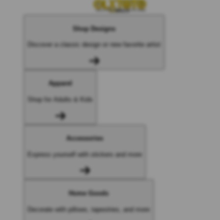
Shop Designs
Discover a classic design or new favorite artist
Apparel
Shop for Adults & Kids
Accessories
Express yourself with stickers and more
Home Goods
Decorate with pillows, tapestries, and more