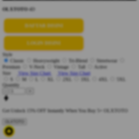
OLXTOTO
4D
DAFTAR DISINI
LOGIN DISINI
Style
Classic
Heavyweight
Tri-Blend
Streetwear
Premium
V-Neck
Vintage
Tall
Active
Size
View Size Chart
View Size Chart
S
M
L
XL
2XL
3XL
4XL
5XL
Quantity
-
+
Get
Unlock 15%
OFF Instantly When You Buy
5+ OLXTOTO
OLXTOTO