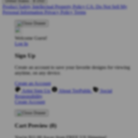
United States - $ USD
Product Safety
Intellectual Property Policy
CA: Do Not Sell My
Personal Information
Privacy Policy
Terms
Welcome Guest!
Log In
Sign Up
Create an account to save your favorite designs for viewing
anytime, on any device.
Create an Account
Artist Sign Up
About TeePublic
Social
Responsibility
Create Account
Cart Preview (0)
You're
$11.00
Away from
FREE US Shipping!