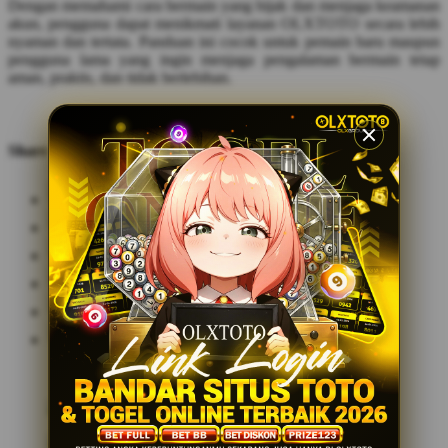
Dengan memahami cara bermain yang bijak dan menjaga keamanan
akun, pengguna dapat menikmati layanan OLXTOTO secara lebih
nyaman dan tertata. Panduan ini cocok untuk pemain baru maupun
pengguna lama yang ingin menjaga pengalaman bermain tetap
aman, praktis, dan tidak berlebihan.
Share this design: