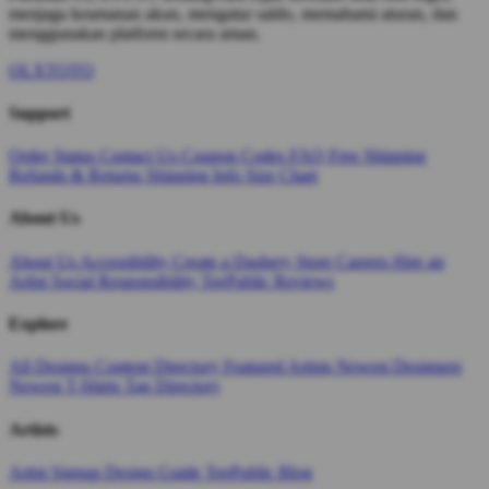
menjaga keamanan akun, mengatur saldo, memahami aturan, dan
menggunakan platform secara aman.
OLXTOTO
Support
Order Status
Contact Us
Coupon Codes
FAQ
Free Shipping
Refunds & Returns
Shipping Info
Size Chart
About Us
About Us
Accessibility
Create a Dashery Store
Careers
Hire an
Artist
Social Responsibility
TeePublic Reviews
Explore
All Designs
Content Directory
Featured Artists
Newest Designers
Newest T-Shirts
Tag Directory
Artists
Artist Signup
Design Guide
TeePublic Blog