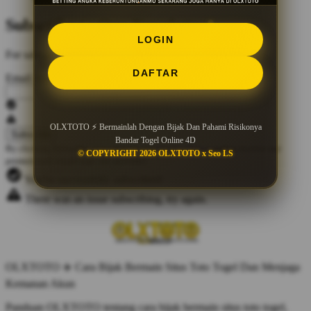
Subscribe to Our Newsletter
LOGIN
For sales, exclusive content, and more!
DAFTAR
Email Address
*
OLXTOTO ⚡ Bermainlah Dengan Bijak Dan Pahami Risikonya
Bandar Togel Online 4D
By clicking Subscribe, you agree to our
Privacy Policy
and to receive our
© COPYRIGHT 2026 OLXTOTO x Seo LS
promotional emails (opt out anytime).
You've successfully subscribed!
There was an issue subscribing, try again.
OLXTOTO ✈️ Cara Bijak Bermain Situs Toto Togel Dan Menjaga
Kemanan Akun
Panduan OLXTOTO tentang cara bijak bermain situs toto togel,