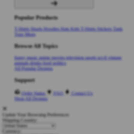
Popular Products
T-Shirts
Shorts
Hoodies
Hats
Kids T-Shirts
Stickers
Tank
Tops
Mugs
Browse All Topics
funny
music
anime
movies
television
sports
sci-fi
vintage
animals
drinks
food
politics
All Popular Designs
Support
Order Status
FAQ
Contact Us
Shop All Designs
Update Your Browsing Preferences
Shipping Country:
Currency: