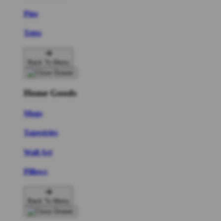
Pins
Totes
Back To Menu
Home Goods
Mugs
Tapestries
Wall Art
Pillows
Back To Menu