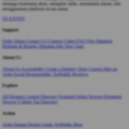
menjaga keamanan akun, mengatur saldo, memahami aturan, dan
menggunakan platform secara aman.
OLXTOTO
Support
Order Status
Contact Us
Coupon Codes
FAQ
Free Shipping
Refunds & Returns
Shipping Info
Size Chart
About Us
About Us
Accessibility
Create a Dashery Store
Careers
Hire an
Artist
Social Responsibility
TeePublic Reviews
Explore
All Designs
Content Directory
Featured Artists
Newest Designers
Newest T-Shirts
Tag Directory
Artists
Artist Signup
Design Guide
TeePublic Blog