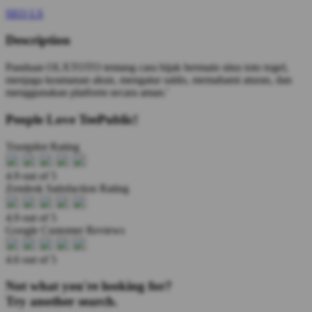
SEO LS
Description
Panduan OLXTOTO tentang cara bijak bermain situs toto togel,
menjaga keamanan akun, mengatur saldo, memahami aturan, dan
menggunakan platform secara aman.'
People Love TeePublic!
Trustpilot Rating
4.9 out of 5
Zendesk Satisfaction Rating
4.9 out of 5
Google Customer Reviews
4.6 out of 5
Not what you're looking for?
Try another search.