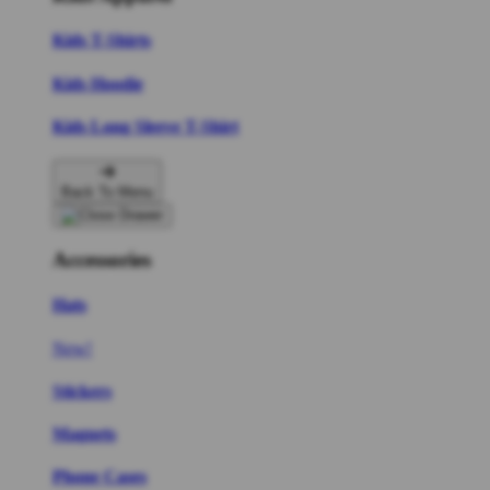
Kids T-Shirts
Kids Hoodie
Kids Long Sleeve T-Shirt
Back To Menu
Accessories
Hats
New!
Stickers
Magnets
Phone Cases