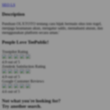
SEO LS
Description
Panduan OLXTOTO tentang cara bijak bermain situs toto togel,
menjaga keamanan akun, mengatur saldo, memahami aturan, dan
menggunakan platform secara aman.'
People Love TeePublic!
Trustpilot Rating
4.9 out of 5
Zendesk Satisfaction Rating
4.9 out of 5
Google Customer Reviews
4.6 out of 5
Not what you're looking for?
Try another search.