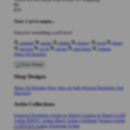
$0
$70
Your Cart is empty...
Discover something you'll love!
animals
anime
drinks
fantasy
food
funny
movies
sci-fi
sports
television
vintage
Shop All Designs
Shop Designs
Shop All Designs
New Tees on Sale
Newest Designers
Tag
Directory
Artist Collections
Featured Designers
Artists to Watch
Creators to Watch
AAPI
Artists
BIPOC Artists
Black Artists
Celebrate Women Artists
LGBTQIA Artists
Ukrainian Artists