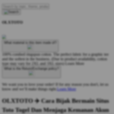
OLXTOTO
What material is this item made of?
100% combed ringspun cotton. The perfect fabric for a graphic tee
and the softest in the business. (Due to product availability, cotton
type may vary for 2XL and 3XL sizes)
Learn More
What is the Return/Exchange policy?
We want you to love your order! If for any reason you don't, let us
know and we’ll make things right.
Learn More
OLXTOTO ✈️ Cara Bijak Bermain Situs
Toto Togel Dan Menjaga Kemanan Akun