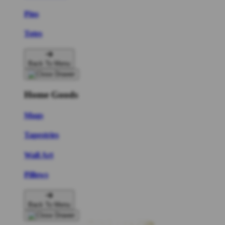
Pins
Totes
Back To Menu
Home Goods
Mugs
Tapestries
Wall Art
Pillows
Back To Menu